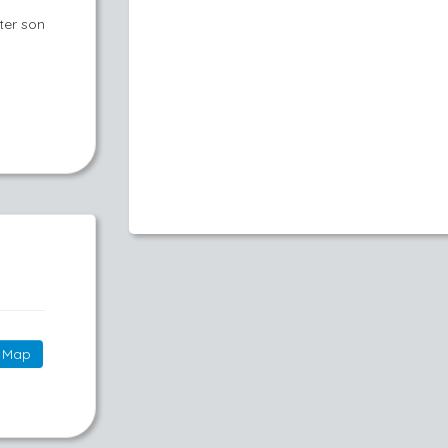
ter son
Map