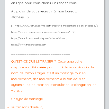
en ligne pour vous choisir un rendez-vous.
Au
plaisir de vous recevoir à mon bureau,
Michelle
:-)
[1] https://www.fqm.qc.ca/massotherapie/la-massotherapie-en-oncologie/ ;
https://www.arborescence-massage.com/a-propos/.
[2]
https://www.fqm.qc.ca/la-fqm/mission-vision/ ;
https://www.tragerquebec.com
___________________________
QU'EST-CE QUE LE TRAGER
?
Cette approche
corporelle a été créée par un médecin américain du
nom de Milton Trager.
C'est un massage tout en
mouvements, des mouvements à la fois doux et
dynamiques, de rotation, d'ondulation, d'élongation, de
vibration.
Ce type de massage:
se fait
sans douleur;