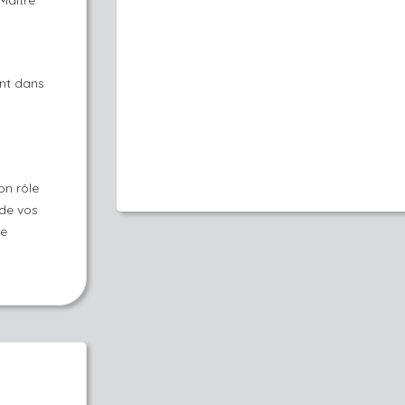
 Maître
nt dans
on rôle
 de vos
re