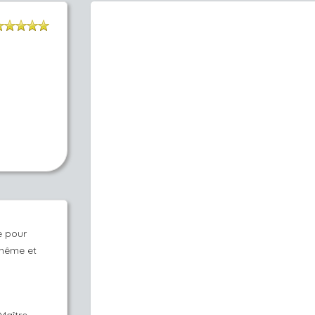
e pour
-même et