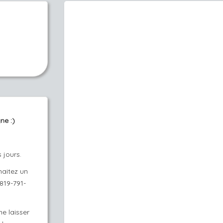
ne :)
 jours.
haitez un
 819-791-
e laisser