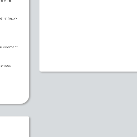
dre au
et mieux-
ou virement
ez-vous.