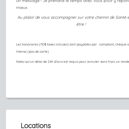
un message ! Je prendrai le temps avec vous pour y répon
mieux.
Au plaisir de vous accompagner sur votre chemin de Santé 
être !
Les honoraires (110$ taxes incluses) sont payables par : comptant, chèque 
Interac (pas de carte).
Notez qu'un délai de 24h d'avis est requis pour annuler sans frais un rend
Locations