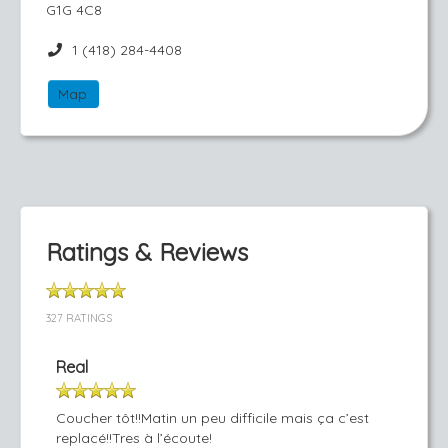
G1G 4C8
1 (418) 284-4408
Map
Ratings & Reviews
327 RATINGS
Real
Coucher tôt!!Matin un peu difficile mais ça c’est
replacé!!Tres à l’écoute!