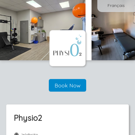
Français
Book Now
Physio2
Website