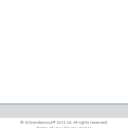
© GOrendezvous® 2012-26. All rights reserved.
Terms of Use
|
Privacy Notice