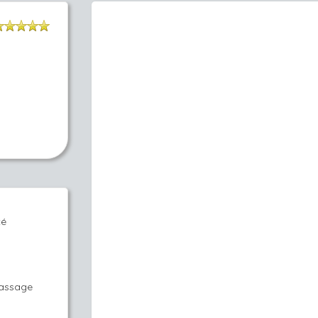
té
massage