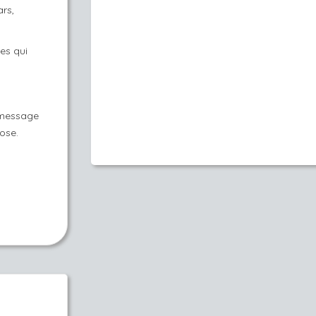
rs,
es qui
 message
eose.