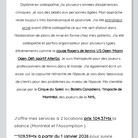
Diplômé en ostéopathie, j'ai plusieurs années d'expériences
cliniques. Je vois des bébés aux personnes âgées. Mon approche
reste toujours très biomécanique et posturale. J'ai été
entraîneur
privé
avant d'être ostéopathe ce qui me sert d'atout dans
l'élaboration de plans de mise en forme chez mes patients. J'ai été
ostéopathe et parfois organisateur pour plusieurs types
d'évènements comme la
coupe Rogers de tennis, US Open, Miami
Open, Défi sportif AlterGo
.
Je suis thérapeute pour des joueurs
professionnels de tennis dans le monde. J'ai également écrit un
essai sur la capsulite rétractile de l'épaule,
je
vois donc beaucoup
de clients pour des problèmes au niveau de l'épaule. Ma clientèle
passe par le
Cirque du Soleil
, les
Ballets Canadiens
, l
'Impacte de
Montréal
, des joueurs de la
NHL.​
J'offre mes services à 2 locations
prix 104,37+tx
la
séance (Montréal et l'Assomption )
***
109,59+tx à partir du 1 janvier 2026
pour suivre