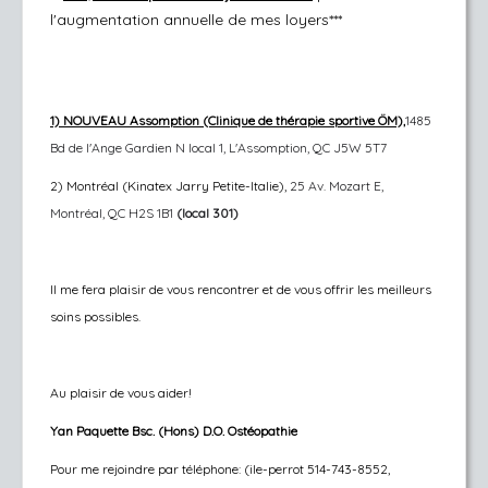
l'augmentation annuelle de mes loyers***
1)
NOUVEAU Assomption (Clinique de thérapie sportive ÖM),
1485
Bd de l'Ange Gardien N local 1, L'Assomption, QC J5W 5T7
2) Montréal (Kinatex Jarry Petite-Italie),
25 Av. Mozart E,
Montréal, QC H2S 1B1
(local 301)
Il me fera plaisir de vous rencontrer et de vous offrir les meilleurs
soins possibles.
Au plaisir de vous aider!
Yan Paquette Bsc. (Hons) D.O. Ostéopathie
Pour me rejoindre par téléphone: (ile-perrot 514-743-8552,