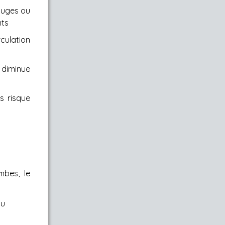
rouges ou
nts
culation
diminue
s risque
mbes, le
au