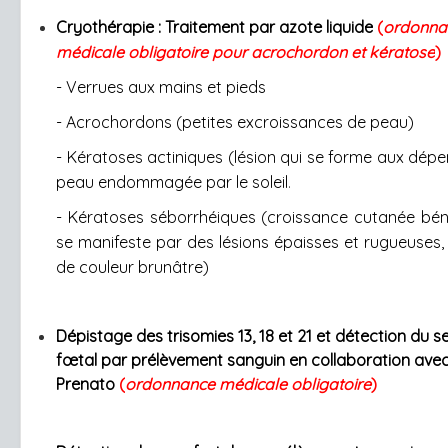
Cryothérapie : Traitement par azote liquide
(
ordonna
médicale obligatoire pour acrochordon et kératose
)
- Verrues aux mains et pieds
- Acrochordons (petites excroissances de peau)
- Kératoses actiniq
ues (lésion qui se forme aux dépe
peau endommagée par le soleil
.
- Kératoses séborrhéiques (
croissance cutanée bén
se manifeste par des lésions épaisses et rugueuses,
de couleur brunâtre)
Dépistage des trisomies 13, 18 et 21 et détection du s
fœtal par prélèvement sanguin en collaboration ave
Prenato
(
ordonnance médicale obligatoire
)