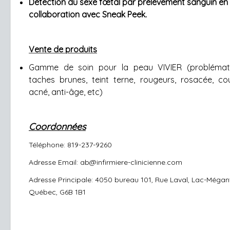
Détection du sexe fœtal par prélèvement sanguin en
collaboration avec Sneak Peek.
Vente de produits
Gamme de soin pour la peau VIVIER (problémat
taches brunes, teint terne, rougeurs, rosacée, co
acné, anti-âge, etc)
Coordonnées
Téléphone: 819-237-9260
Adresse Email: ab@infirmiere-clinicienne.com
Adresse Principale: 4050 bureau 101, Rue Laval, Lac-Mégant
Québec, G6B 1B1