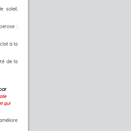
 soleil,
perose :
clat à la
té de la
 par
ale
t qui
méliore