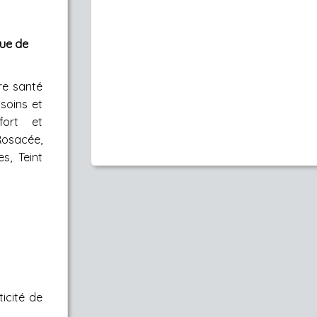
que de
re santé
soins et
fort et
osacée,
s, Teint
ticité de