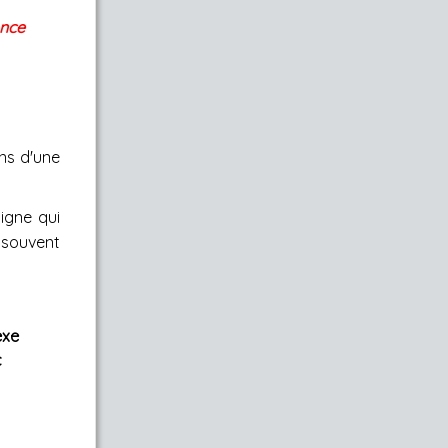
nce
ns d'une
igne qui
 souvent
exe
c