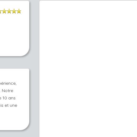
périence,
 Notre
e 10 ans
is et une