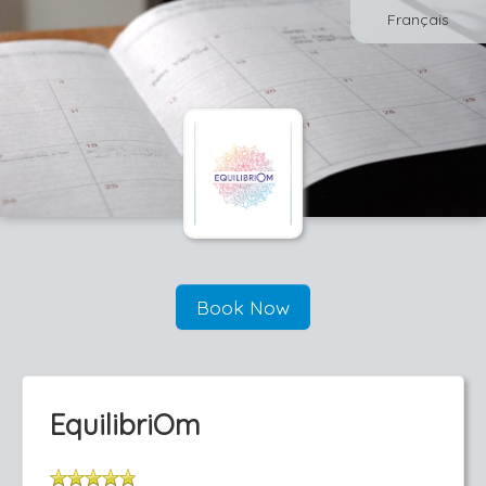
Français
Book Now
EquilibriOm