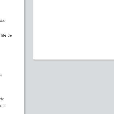
ose,
ilité de
es
ide
tions