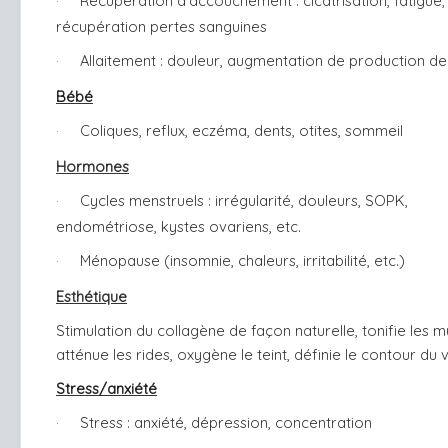
Récupération d’accouchement : cicatrisation, fatigue,
·
récupération pertes sanguines
Allaitement : douleur, augmentation de production de 
·
Bébé
Coliques, reflux, eczéma, dents, otites, sommeil
·
Hormones
Cycles menstruels : irrégularité, douleurs, SOPK,
·
endométriose, kystes ovariens, etc.
Ménopause (insomnie, chaleurs, irritabilité, etc.)
·
Esthétique
Stimulation du collagène de façon naturelle, tonifie les m
atténue les rides, oxygène le teint, définie le contour du 
Stress/anxiété
Stress : anxiété, dépression, concentration
·