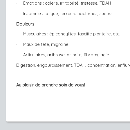
Émotions : colère, irritabilité, tristesse, TDAH
·
Insomnie : fatigue, terreurs nocturnes, sueurs
·
Douleurs
Musculaires : épicondylites, fasciite plantaire, etc.
·
Maux de tête, migraine
·
Articulaires, arthrose, arthrite, fibromylagie
·
Digestion, engourdissement, TDAH, concentration, enflure
Au plaisir de prendre soin de vous!