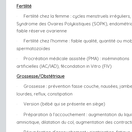
Fertilité
Fertilité chez la femme : cycles menstruels irréguliers,
·
Syndrome des Ovaires Polykistiques (SOPK), endométri
faible réserve ovarienne
Fertilité chez l’homme : faible qualité, quantité ou mob
·
spermatozoïdes
Procréation médicale assistée (PMA) : inséminations
·
artificielles (IAC/IAD), fécondation in Vitro (FIV)
Grossesse/Obstétrique
Grossesse : prévention fasse couche, nausées, jamb
·
lourdes, reflux, constipation
Version (bébé qui se présente en siège)
·
Préparation à l’accouchement : augmentation du liqu
·
amniotique, dilatation du col, augmentation des contrac