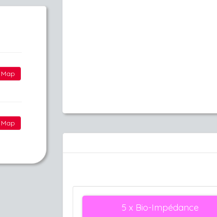
Map
Map