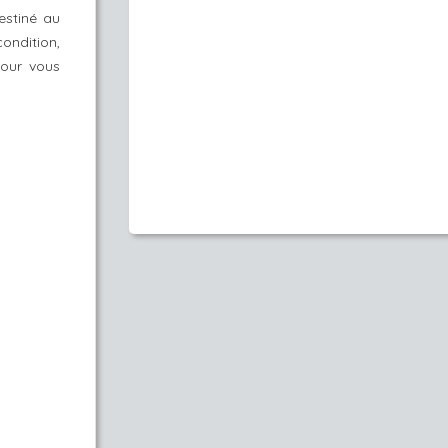
estiné au
ondition,
pour vous