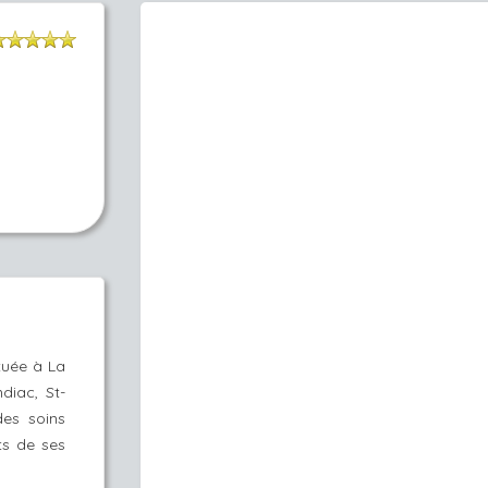
ituée à La
ndiac, St-
des soins
ts de ses