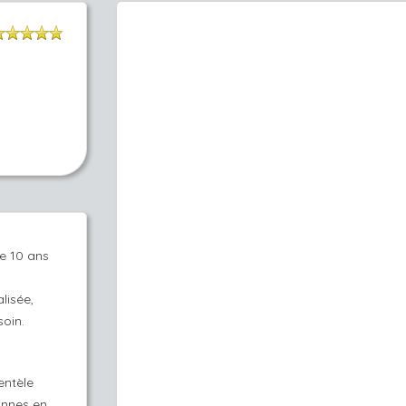
de 10 ans
lisée,
soin.
entèle
onnes en