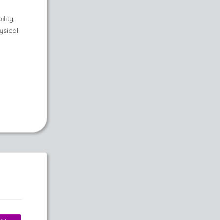
lity,
ysical