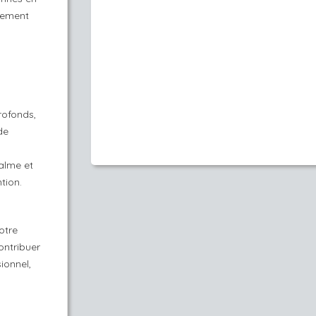
plement
rofonds,
de
calme et
tion.
otre
ontribuer
ionnel,