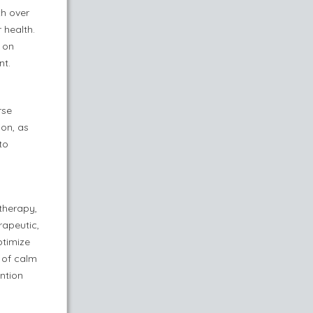
th over
 health.
 on
nt.
rse
ion, as
to
therapy,
rapeutic,
ptimize
e of calm
ention