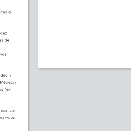
ités à
ndez-
es de
s
 vos
édecin
n Médecin
s (ex :
decin de
dez-vous