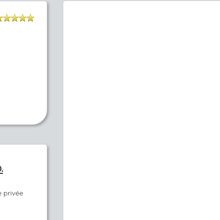
.
e privée