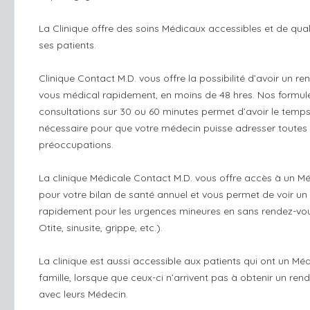
La Clinique offre des soins Médicaux accessibles et de qual
ses patients.
Clinique Contact M.D. vous offre la possibilité d’avoir un re
vous médical rapidement, en moins de 48 hres. Nos formul
consultations sur 30 ou 60 minutes permet d’avoir le temp
nécessaire pour que votre médecin puisse adresser toutes
préoccupations.
La clinique Médicale Contact M.D. vous offre accès à un M
pour votre bilan de santé annuel et vous permet de voir u
rapidement pour les urgences mineures en sans rendez-vou
Otite, sinusite, grippe, etc.).
La clinique est aussi accessible aux patients qui ont un Mé
famille, lorsque que ceux-ci n’arrivent pas à obtenir un ren
avec leurs Médecin.