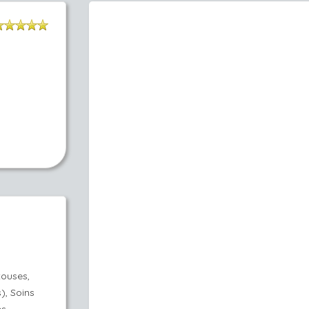
touses,
), Soins