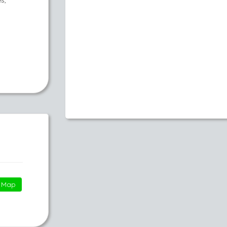
s,
Map