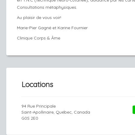
en T.N.C (technique neuro-cutanée), Guidance par les carte
Consultations métaphysiques.
Au plaisir de vous voir!
Marie-Pier Gagné et Karine Fournier
Clinique Corps & Âme
Locations
94 Rue Principale
Saint-Apollinaire, Québec, Canada
G0S 2E0