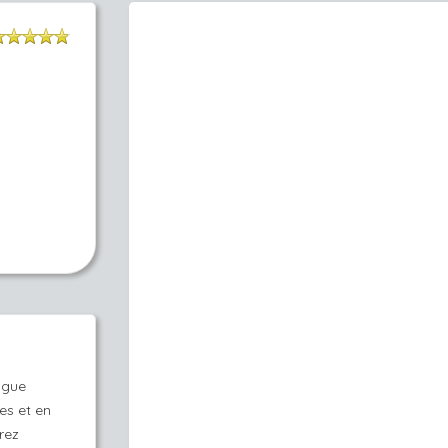
ogue
es et en
rez