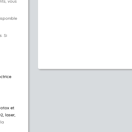
nts, vous
isponible
s. Si
ctrice
Botox et
, laser,
 la