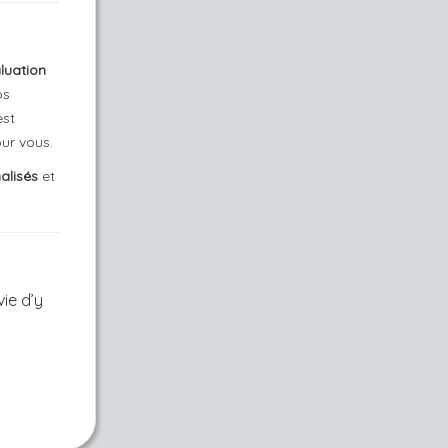
luation
os
est
our vous.
alisés
et
ie d’y