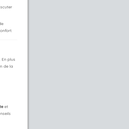
scuter
 de
onfort.
. En plus
n de la
te
et
nseils