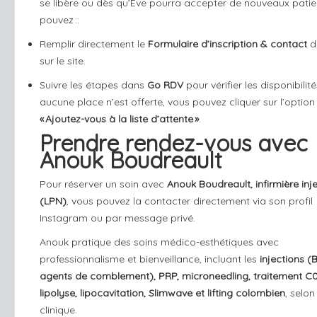
se libère ou dès qu’Ève pourra accepter de nouveaux patie
pouvez ::
Remplir directement le
Formulaire d’inscription & contact
d
sur le site.
Suivre les étapes dans
Go RDV
pour vérifier les disponibilité
aucune place n’est offerte, vous pouvez cliquer sur l’option
« Ajoutez-vous à la liste d’attente »
.
Prendre rendez-vous avec
Anouk Boudreault
Pour réserver un soin avec
Anouk Boudreault, infirmière inje
(LPN)
, vous pouvez la contacter directement via son profil
Instagram ou par message privé.
Anouk pratique des soins médico-esthétiques avec
professionnalisme et bienveillance, incluant les
injections (
agents de comblement), PRP, microneedling, traitement C02
lipolyse, lipocavitation, Slimwave et lifting colombien
, selon
clinique.