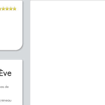
 Ève
pas de
 créneau