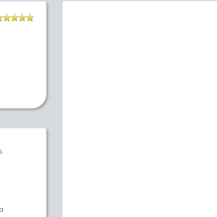
s.
la