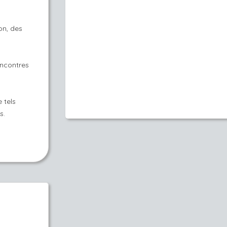
on, des
encontres
 tels
s.