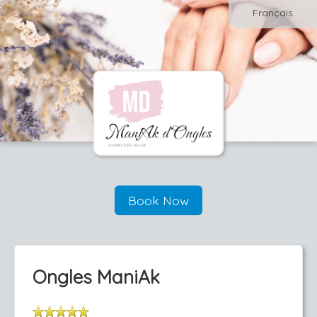
Français
Book Now
Ongles ManiAk