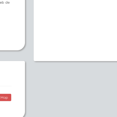
web de
Map