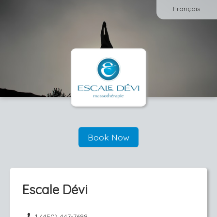
Français
Book Now
Escale Dévi
1 (450) 447-7698