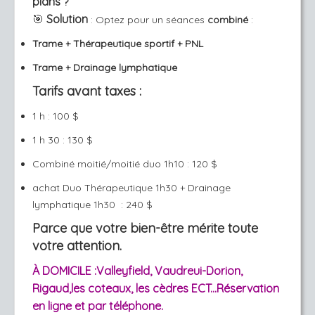
plans
?
🎯
Solution
:
Optez pour un séances
combiné
:
Trame + Thérapeutique sportif + PNL
Trame + Drainage lymphatique
Tarifs avant taxes :
1 h : 100 $
1 h 30 : 130 $
Combiné moitié/moitié duo 1h10 : 120 $
achat Duo Thérapeutique 1h30 + Drainage
lymphatique 1h30 : 240 $
Parce que votre bien-être mérite toute
votre attention.
À DOMICILE :Valleyfield, Vaudreui-Dorion,
Rigaud,les coteaux, les cèdres ECT...Réservation
en ligne et par téléphone.