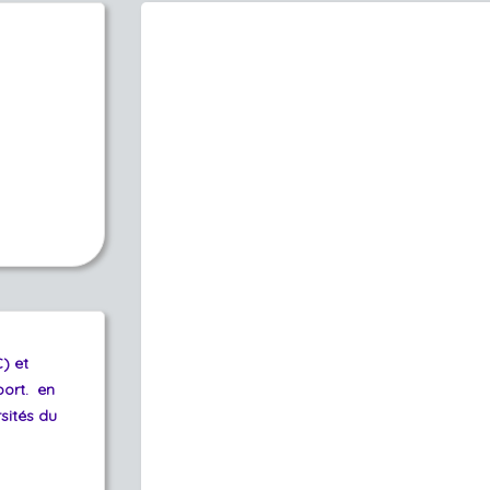
) et
port. en
sités du