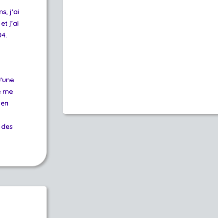
, j’ai
t j’ai
04.
u’une
e me
 en
 des