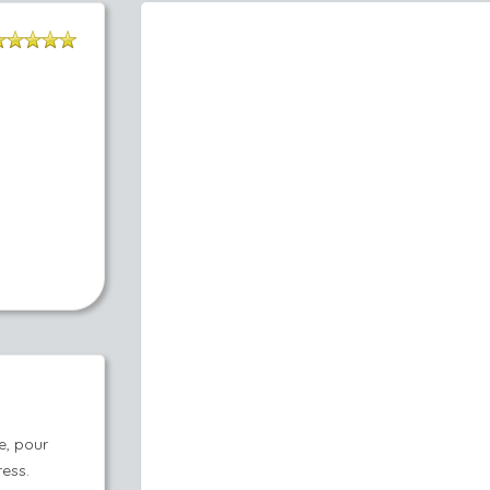
e, pour
tress.