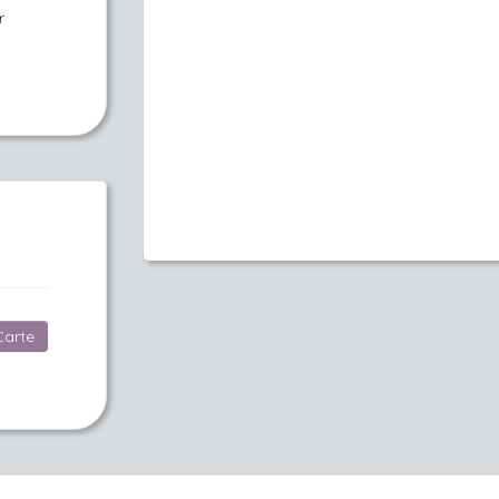
r
Carte