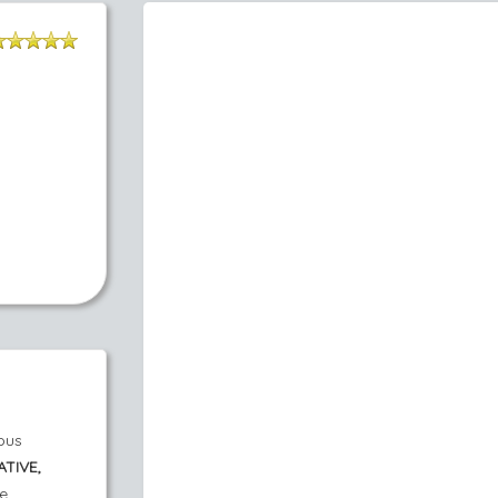
ous
TIVE,
ue