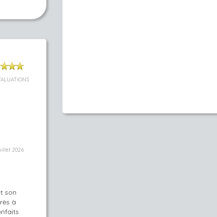
VALUATIONS
uillet 2026
et son
très à
enfaits