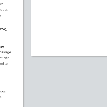
les
lobal,
ent
024)
,
 –
age
massage
t afin
alité.
vous
e