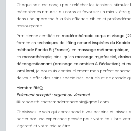
Chaque soin est conçu pour relâcher les tensions, stimuler 
mécanismes naturels du corps et favoriser un mieux-être g
dans une approche à la fois efficace, ciblée et profondém
ressourçante.
Praticienne certifiée en
madérothérapie corps et visage (2
formée en
techniques de lifting naturel inspirées du Kobido
méthode Farida B (France)
, en
massage métamorphique
,
en
massothérapie
, ainsi qu’en
massage myofascial, drain
décongestionnant (drainage colombien & Réductivo) et 
lomi lomi
, je poursuis continuellement mon perfectionnemen
de vous offrir des soins spécialisés, actuels et de grande qu
Membre RMQ
Paiement accepté : argent ou virement
📧
reboostbienetremaderotherapie@gmail.com
Choisissez le soin qui correspond à vos besoins et laissez-
porter par une expérience pensée pour votre équilibre, votr
légèreté et votre mieux-être.