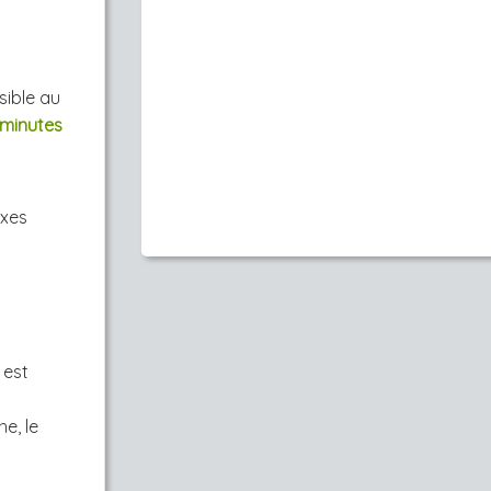
sible au
minutes
axes
 est
e, le