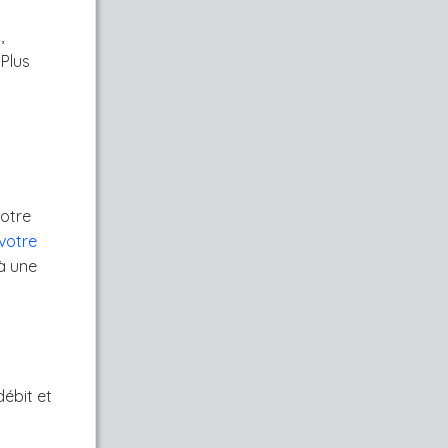
,
Plus
votre
votre
 à une
ébit et