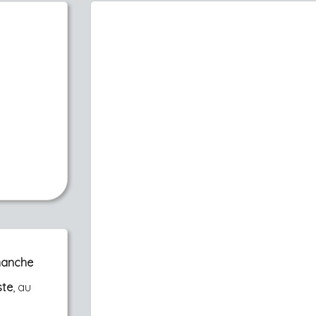
imanche
ste
, au