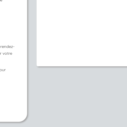
de
 rendez-
r votre
tour