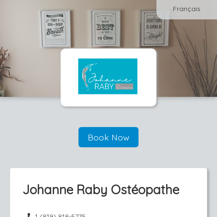
Français
Book Now
Johanne Raby Ostéopathe
1 (819) 818-5775