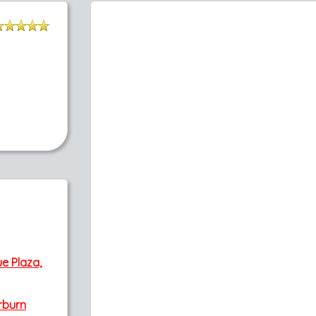
ue Plaza,
erburn