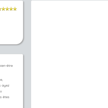
ien-être
e,
s ayez
ou
s êtes