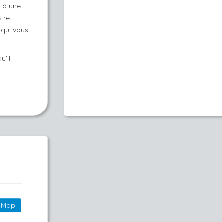
 à une
être
 qui vous
u’il
Map