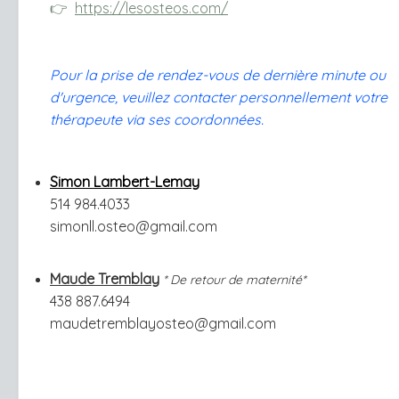
👉
https://lesosteos.com/
Pour la prise de rendez-vous de dernière minute ou
d'urgence, veuillez contacter personnellement votre
thérapeute via ses coordonnées.
Simon Lambert-Lemay
514 984.4033
simonll.osteo@gmail.com
Maude Tremblay
* De retour de maternité*
438 887.6494
maudetremblayosteo@gmail.com