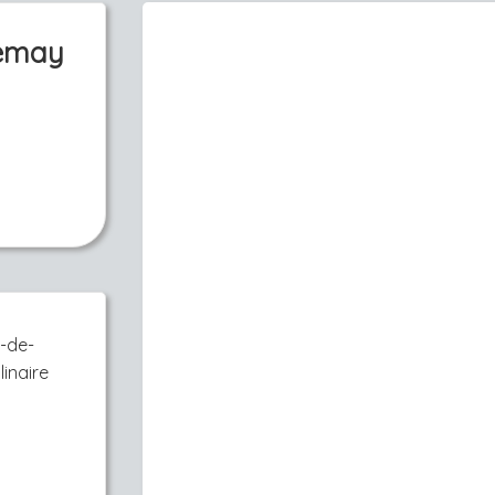
Lemay
o-de-
inaire