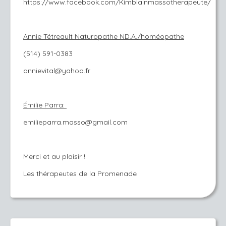
https://www.facebook.com/Kimblainmassotherapeute/
Annie Tétreault Naturopathe ND.A./homéopathe
(514) 591-0383
​annievital@yahoo.fr
Émilie Parra:
emilieparra.masso@gmail.com
Merci et au plaisir !
Les thérapeutes de la Promenade