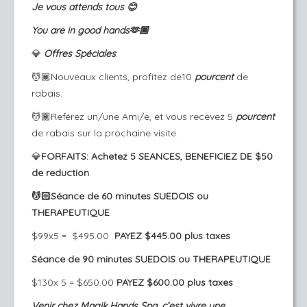
Je vous attends tous 😊
You are in good hands🫶🏾
💎
Offres Spéciales
:
💆🏾Nouveaux clients, profitez de10
pourcent
de
rabais.
💆🏾Reférez un/une Ami/e, et vous recevez 5
pourcent
de rabais sur la prochaine visite.
💎
FORFAITS: Achetez 5 SEANCES, BENEFICIEZ DE $50
de reduction
💆🏻Séance de 60 minutes SUEDOIS ou
THERAPEUTIQUE
$99x5 = $
495.00
PAYEZ $445.00 plus taxes
Séance de 90 minutes SUEDOIS ou THERAPEUTIQUE
$130x 5 = $650.00
PAYEZ $600.00 plus taxes
Venir chez Magik Hands Spa, c’est vivre une