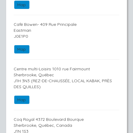
Map
Café Bowen- 409 Rue Principale
Eastman
J0E1P0
Map
Centre multi-Loisirs 1010 rue Fairmount
Sherbrooke, Québec
J1H 3N3 (REZ-DE-CHAUSSÉE, LOCAL KABAK, PRÈS
DES QUILLES)
Map
Coq Royal 4372 Boulevard Bourque
Sherbrooke, Québec, Canada
J1N 1S3