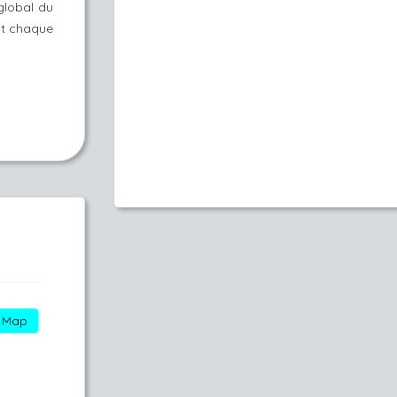
 global du
st chaque
Map