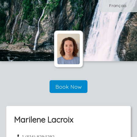
Français
Book Now
Marilene Lacroix
1 (514) 829-1292