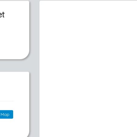
et
Map