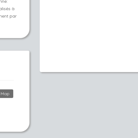
nne:
alisés à
ment par
Map