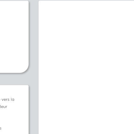
 vers la
leur
s