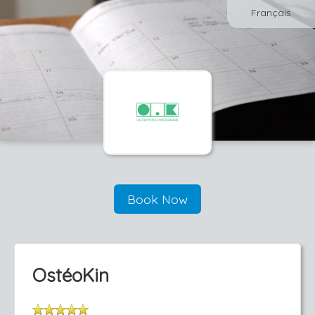
Français
Book Now
OstéoKin