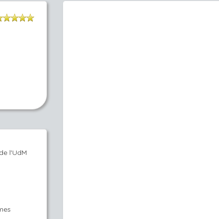
de l'UdM
s
èmes