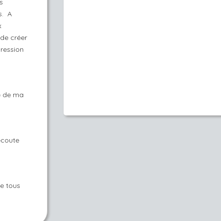
s
s. A
x
 de créer
pression
e de ma
écoute
e tous