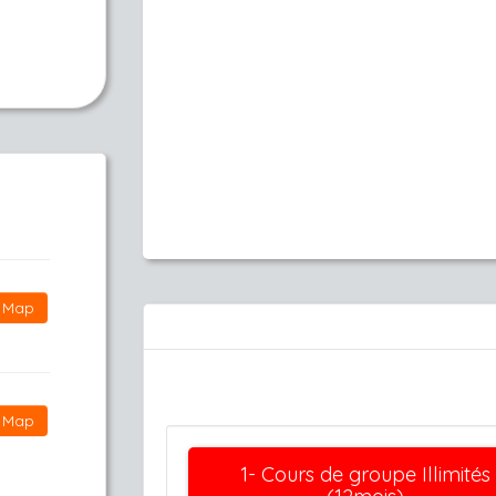
,
Map
Map