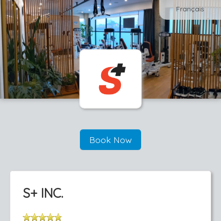
Français
Book Now
S+ INC.