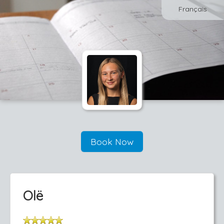
Français
Book Now
Olë