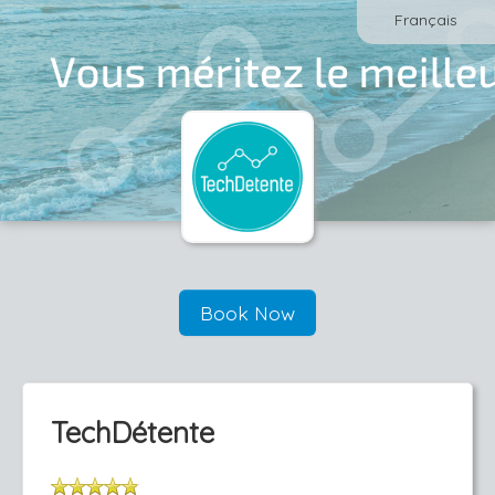
Français
Book Now
TechDétente