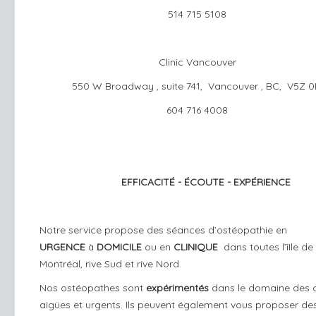
514 715 5108
Clinic Vancouver
550 W Broadway , suite 741, Vancouver , BC, V5Z 0
604 716 4008
EFFICACITÉ - ÉCOUTE - EXPÉRIENCE
Notre service propose des séances d’ostéopathie en
URGENCE
DOMICILE
ou en
CLINIQUE
dans toutes l’îIle de
à
Montréal, rive Sud et rive Nord.
Nos ostéopathes sont
expérimentés
dans le domaine des 
aigües et urgents. Ils peuvent également vous proposer des 