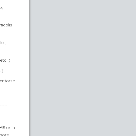
x,
ticolis
e ,
etc. )
.)
 entorse
-----
ME
or in
hore.