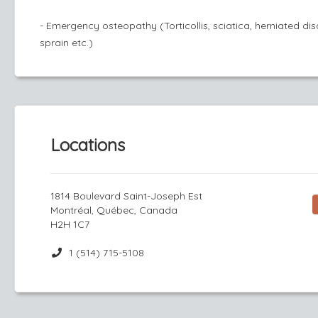
- Emergency osteopathy (Torticollis, sciatica, herniated di
sprain etc.)
Locations
1814 Boulevard Saint-Joseph Est
Montréal, Québec, Canada
H2H 1C7
1 (514) 715-5108