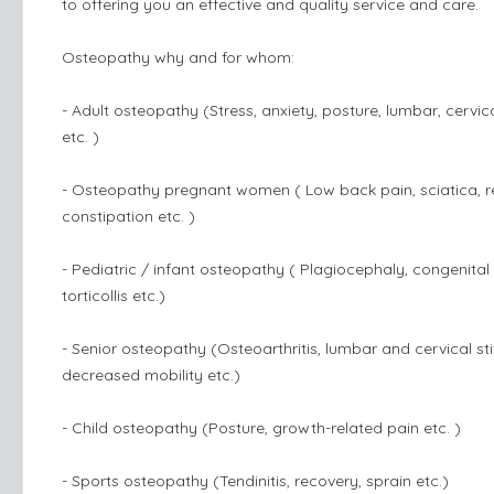
to offering you an effective and quality service and care.
Osteopathy why and for whom:
- Adult osteopathy (Stress, anxiety, posture, lumbar, cervica
etc. )
- Osteopathy pregnant women ( Low back pain, sciatica, re
constipation etc. )
- Pediatric / infant osteopathy ( Plagiocephaly, congenital
torticollis etc.)
- Senior osteopathy (Osteoarthritis, lumbar and cervical sti
decreased mobility etc.)
- Child osteopathy (Posture, growth-related pain etc. )
- Sports osteopathy (Tendinitis, recovery, sprain etc.)