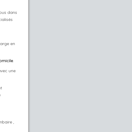
vous dans
ialisés
harge en
omicile
.
avec une
nt
e
mbaire ,