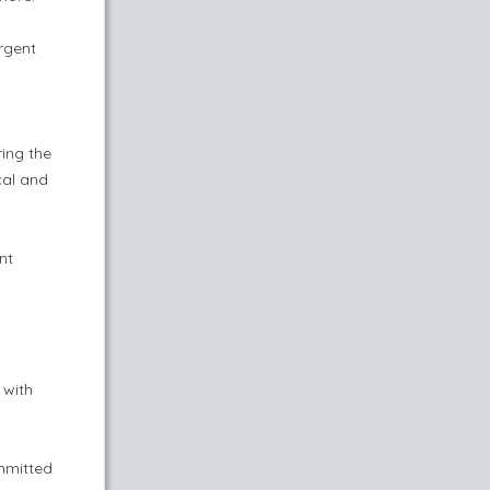
urgent
ing the
cal and
nt
 with
mmitted