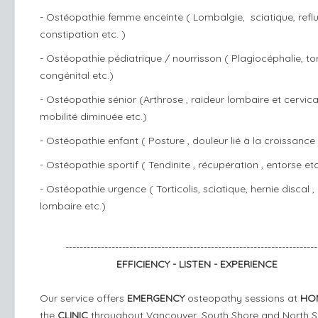
- Ostéopathie femme enceinte ( Lombalgie, sciatique, reflu
constipation etc. )
- Ostéopathie pédiatrique / nourrisson ( Plagiocéphalie, tor
congénital etc.)
- Ostéopathie sénior (Arthrose , raideur lombaire et cervical
mobilité diminuée etc.)
- Ostéopathie enfant ( Posture , douleur lié à la croissance 
- Ostéopathie sportif ( Tendinite , récupération , entorse etc
- Ostéopathie urgence ( Torticolis, sciatique, hernie discal ,
lombaire etc.)
-----------------------------------------------------------------------
EFFICIENCY - LISTEN - EXPERIENCE
Our service offers
EMERGENCY
osteopathy sessions at
HO
the
CLINIC
throughout Vancouver, South Shore and North S