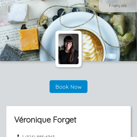
Français
Book Now
Véronique Forget
1 (514) 885-6363